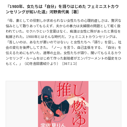
『1980年、女たちは「自分」を語りはじめた フェミニストカウ
ンセリングが拓いた道』河野貴代美［著］
「母、妻としての役割しか求められない女性たちの心理的虚しさは、贅沢な
悩みとして取りあってもらえず、夫からの暴力は夫婦間の問題として軽く扱
われていた。セクハラという言葉はなく、痴漢は女性に隙があったと責任を
転嫁された。1980年とはそんな時代だ。フェミニストカウンセリングは、
「苦しいのは、あなたが悪いのではない」と女性たちへ「語り」を促し、社
会の変化を後押ししてきた。「ノー」を言う、自己主張をする、「自分」を
伝えるためにもがいた、連帯の土台。女性たちが語り、聞いてもらえるカウ
ンセリング・ルームをはじめて作った創始者がエンパワーメントの歴史をひ
もとく。」（幻冬舎図書紹介より）［367.1コ］