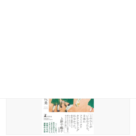
『別冊 NHK100分de名著 フェミニズム 「女であること」を
基点にする』加藤陽子・ほか［著］
「「100分deフェミニズム」（2023年1月2日放送）が待望の書籍化！ 『伊
藤野枝集』『侍女の物語』から『心的外傷と回復』『男同士の絆』まで。豪
華著者陣が名著の核心を読み解きながら、フェミニズムの真価を語りつく
す。未放送のトピックも収載し、新たな取材も加えた決定版！」（NHK出版
図書紹介より）［367.1コ］