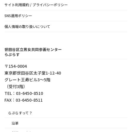
ペ
サイト利用規約 / プライバシーポリシー
ー
SNS運用ポリシー
ジ
個人情報の取り扱いについて
送
り
世田谷区立男女共同参画センター
らぷらす
〒154-0004
東京都世⽥⾕区太⼦堂1-12-40
グレート王寿ビル3～5階
（受付3階）
TEL：03-6450-8510
FAX：03-6450-8511
らぷらすって？
沿革