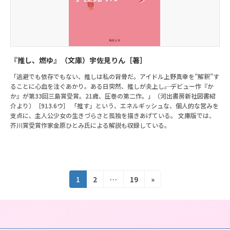
『推し、燃ゆ』（文庫）宇佐見りん［著］
「逃避でも依存でもない、推しは私の背骨だ。アイドル上野真幸を”解釈”す
ることに心血を注ぐあかり。ある日突然、推しが炎上し――。デビュー作『か
か』が第33回三島賞受賞。21歳、圧巻の第二作。」（河出書房新社図書紹
介より）［913.6ウ］ 「推す」という、エネルギッシュな、個人的な営みを
支点に、主人公少女の生きづらさと孤独を描きあげている。 文庫版では、
芥川賞受賞作家金原ひとみ氏による解説も収録している。
投
固
固
固
1
2
…
19
»
定
定
定
稿
ペ
ペ
ペ
の
ー
ー
ー
ジ
ジ
ジ