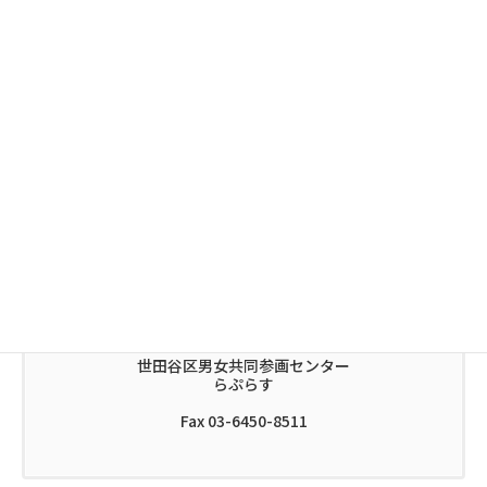
出前講座
区内イベント出展
出張図書館
出張相談
利用方法・予約について、ご不明な点は下記へお問い合
わせください。
03-6450-8510
世田谷区男女共同参画センター
らぷらす
Fax 03-6450-8511