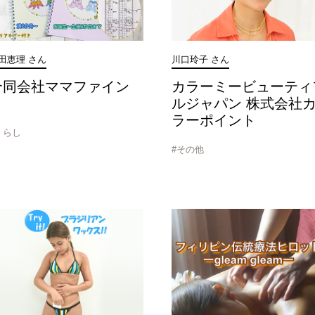
田恵理 さん
川口玲子 さん
合同会社ママファイン
カラーミービューティ
ルジャパン 株式会社
ラーポイント
くらし
#その他