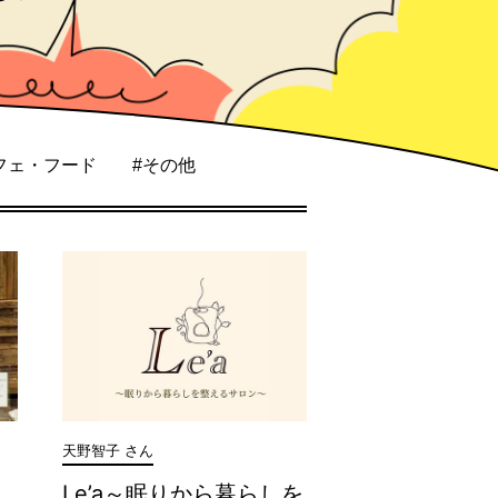
フェ・フード
#その他
天野智子 さん
Le’a～眠りから暮らしを