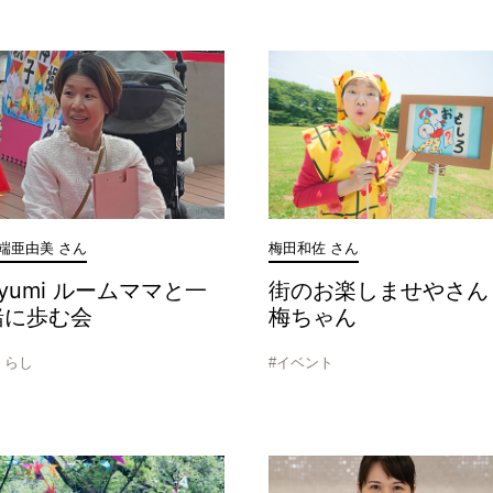
端亜由美 さん
梅田和佐 さん
yumi ルームママと一
街のお楽しませやさん
緒に歩む会
梅ちゃん
くらし
#イベント