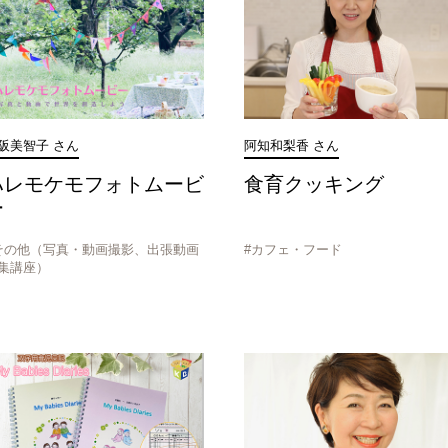
阪美智子 さん
阿知和梨香 さん
ハレモケモフォトムービ
食育クッキング
ー
その他（写真・動画撮影、出張動画
#カフェ・フード
集講座）