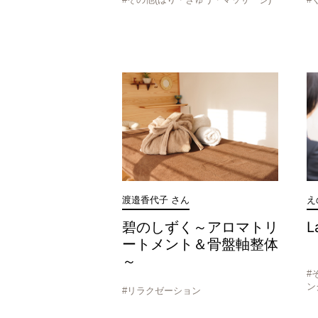
渡邉香代子 さん
え
碧のしずく～アロマトリ
L
ートメント＆骨盤軸整体
～
#
ン
#リラクゼーション