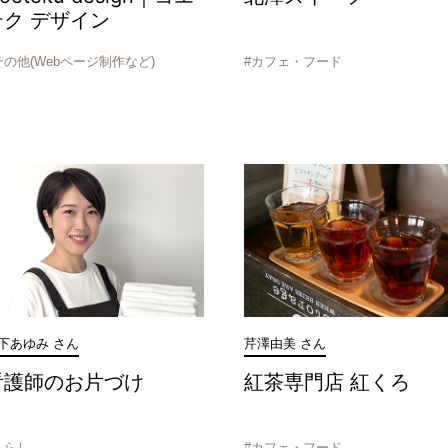
テク デザイン
その他(Webページ制作など)
#カフェ・フード
下あゆみ さん
芹澤由美 さん
看護師のお片づけ
紅茶専門店 紅くろ
くらし
#カフェ・フード