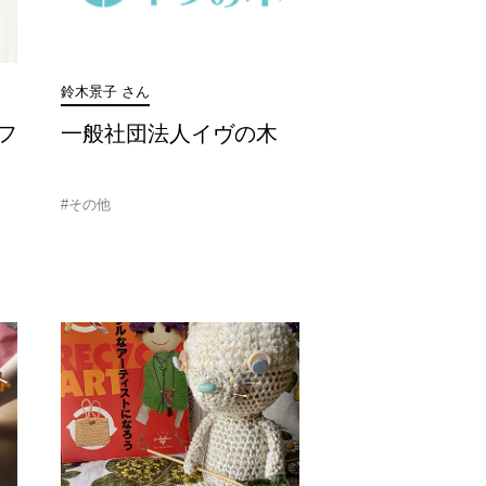
鈴木景子 さん
フ
一般社団法人イヴの木
カ
#その他