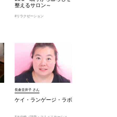
整えるサロン～
#リラクゼーション
長倉圭井子 さん
ケイ・ランゲージ・ラボ
#その他（語学・コミュニケーショ