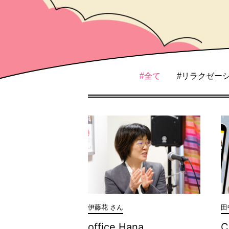
#全て
#リラクゼー
伊藤花 さん
田
office Hana
C