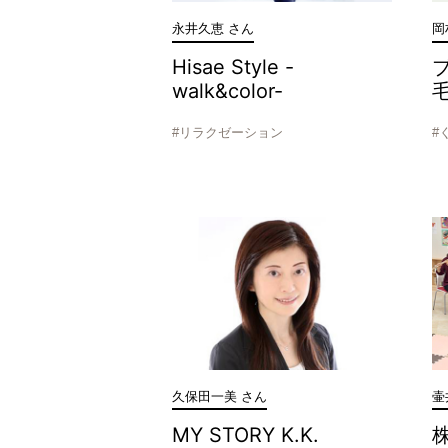
永井久恵 さん
岡
Hisae Style -
walk&color-
#リラクゼーション
#
久保田一美 さん
壷
MY STORY K.K.