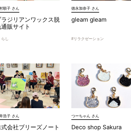
村順子 さん
徳永加奈子 さん
ブラジリアンワックス脱
gleam gleam
毛通販サイト
くらし
#リラクゼーション
井浩子 さん
つーちゃん さん
株式会社ブリーズノート
Deco shop Sakura