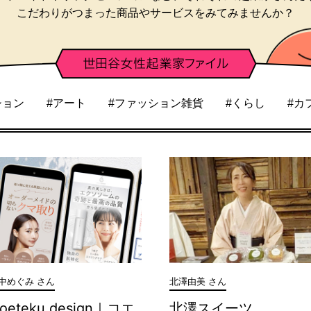
こだわりがつまった商品やサービスを
みてみませんか？
ション
#アート
#ファッション雑貨
#くらし
#カ
中めぐみ さん
北澤由美 さん
oeteku design｜コエ
北澤スイーツ