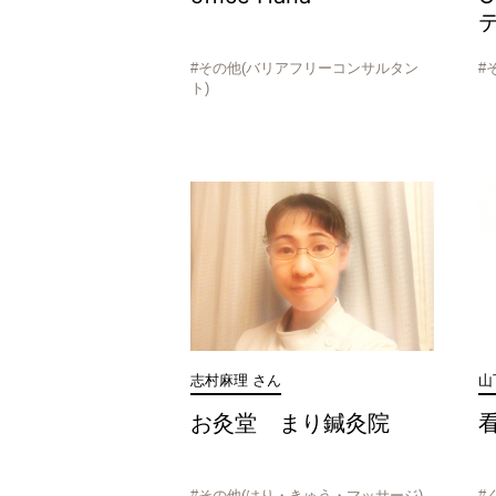
#その他(バリアフリーコンサルタン
#
ト)
志村麻理 さん
山
お灸堂 まり鍼灸院
#その他(はり・きゅう・マッサージ)
#