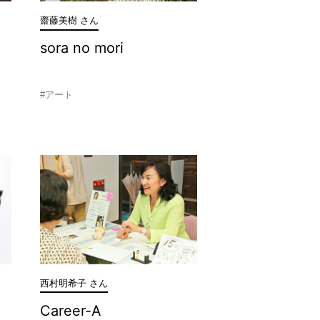
齋藤美樹 さん
sora no mori
#アート
西村明希子 さん
Career-A