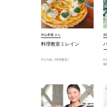
外山美麗 さん
赤
料理教室ミレイン
#その他（料理教室）
#
編