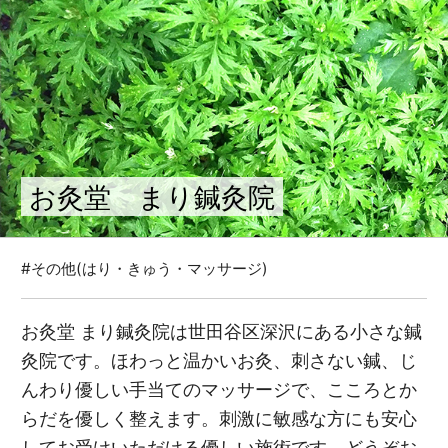
お灸堂 まり鍼灸院
#その他(はり・きゅう・マッサージ)
お灸堂 まり鍼灸院は世田谷区深沢にある小さな鍼
灸院です。ほわっと温かいお灸、刺さない鍼、じ
んわり優しい手当てのマッサージで、こころとか
らだを優しく整えます。刺激に敏感な方にも安心
してお受けいただける優しい施術です。どうぞお