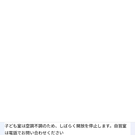
2025年7月24日
生理用品の配布をはじめました
2025年6月18日
タブレット端末を使用した来館者等への多言語通訳
開館時間
9時～22時まで開館
【休館日】
8月：8/17(月)
9月：9/22(火)
10月：10/19(月)
11月：11/16(月)
12月：12/21(月)
【子ども室、自習室の開放状況】
子ども室は空調不調のため、しばらく開放を停止します。自習室
は電話でお問い合わせください