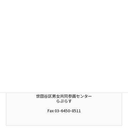
出前講座
区内イベント出展
出張図書館
出張相談
利用方法・予約について、ご不明な点は下記へお問い合
わせください。
03-6450-8510
世田谷区男女共同参画センター
らぷらす
Fax 03-6450-8511