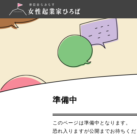
準備中
このページは準備中となります。
恐れ入りますが公開までお待ちくだ