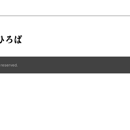
s reserved.