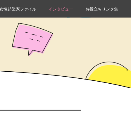
女性起業家ファイル
インタビュー
お役立ちリンク集