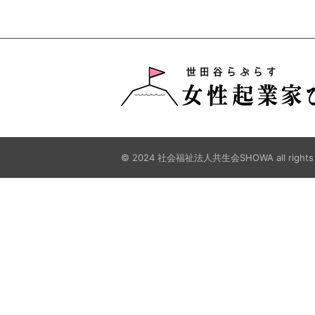
© 2024 社会福祉法人共生会SHOWA
all right