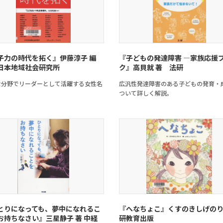
子力の時代を拓く』伊藤淳子 編
『子どもの発達障害 ―家族応援
日本地域社会研究所
ク』高貝就 著 法研
な分野でリーダーとして活躍する女性名
広汎性発達障害のある子どもの発育・
ついて詳しく解説。
とりになっても、夢中になれるこ
『へなちょこ』くすのきしげのり
お持ちなさい』三星静子 著 中経
研教育出版