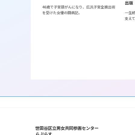
出版
46歳で子宮頸がんになり、広汎子宮全摘出術
を受けた女優の闘病記。
一生
支え
投
稿
の
ペ
ー
ジ
世田谷区立男女共同参画センター
送
らぷらす