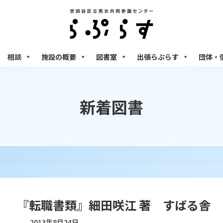
相談
施設の概要
図書室
出張らぷらす
団体・
新着図書
『転職書類』細田咲江 著 すばる舎
2013年8月24日