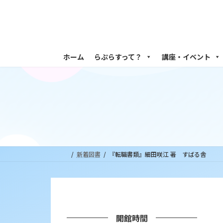
コ
ナ
ン
ビ
テ
ゲ
ン
ー
ツ
シ
ホーム
らぷらすって？
講座・イベント
へ
ョ
ス
ン
キ
に
ッ
移
プ
動
新着図書
『転職書類』細田咲江 著 すばる舎
開館時間