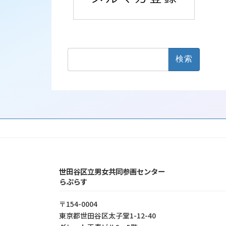
検
索:
世田谷区立男女共同参画センター
らぷらす
〒154-0004
東京都世⽥⾕区太⼦堂1-12-40