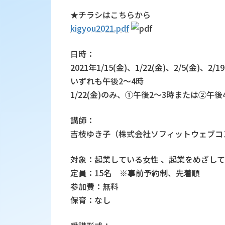
★チラシはこちらから
kigyou2021.pdf
日時：
2021年1/15(金)、1/22(金)、2/5(金)、2/19
いずれも午後2～4時
1/22(金)のみ、①午後2～3時または②午後
講師：
吉枝ゆき子（株式会社ソフィットウェブコ
対象：起業している女性 、起業をめざし
定員：15名 ※事前予約制、先着順
参加費：無料
保育：なし