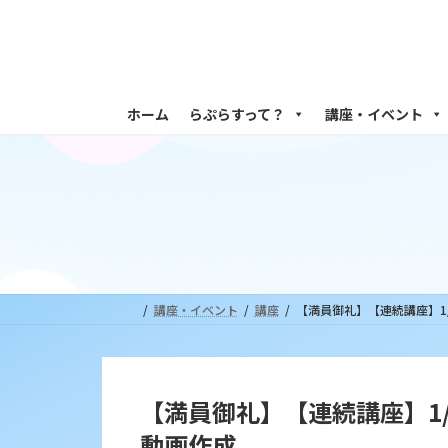
コ
ナ
ン
ビ
テ
ゲ
ン
ー
ツ
シ
ホーム
らぷらすって？
講座・イベント
へ
ョ
ス
ン
キ
に
ッ
移
プ
動
講座・イベント
講座
【満員御礼】【連続講座】1/
【満員御礼】【連続講座】1/
動画作成