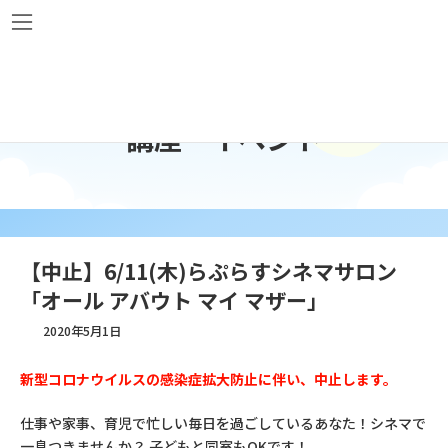
コ
ナ
ン
ビ
テ
ゲ
ン
ー
ツ
シ
へ
ョ
講座・イベント
ス
ン
キ
に
ッ
移
プ
動
【中止】6/11(木)らぷらすシネマサロン
「オール アバウト マイ マザー」
2020年5月1日
新型コロナウイルスの感染症拡大防止に伴い、中止します。
仕事や家事、育児で忙しい毎日を過ごしているあなた！シネマで
一息つきませんか？ 子どもと同室もOKです！