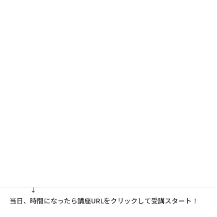
②氏名 ○○○○
③ニックネーム（受講ネーム）
④メールアドレス
⑤電話番号 を明記してください。
※お申込みの際にいただく住所、氏名、電話番号等の個人情報
は、参加者名簿の作成、キャンセル待ち登録名簿の作成および必
要な場合の連絡以外の目的には使用しません。
【受講方法】
らぷらすへ申込み
↓
開催３日前に受講の手順ガイドと動作確認用URLをメールで受け
取る
↓
受け取ったURLをクリックして動作確認完了
↓
当日、時間になったら講座URLをクリックして受講スタート！