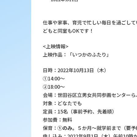
仕事や家事、育児で忙しい毎日を過ごして
どもと同室もOKです！
<上映情報>
上映作品：「いつかのふたり」
日時：2022年10月13日（木）
①14:00～
②18:00～
会場：世田谷区立男女共同参画センターら
対象：どなたでも
定員：15名（事前予約、先着順）
参加費：無料
保育：
①のみ。
５か月～就学前まで（要予
申し込み：2022年9月1日（木）午前1