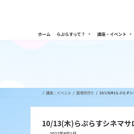
コ
ナ
ン
ビ
テ
ゲ
ン
ー
ツ
シ
ホーム
らぷらすって？
講座・イベント
へ
ョ
ス
ン
キ
に
ッ
移
プ
動
講座・イベント
居場所作り
10/13(木)らぷら
10/13(木)らぷらすシネ
2022年9月1日