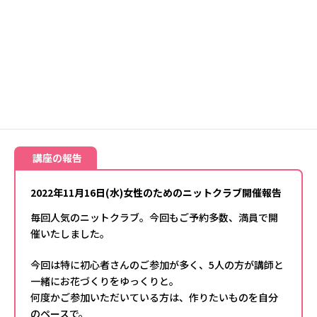
2022年度より、
「
だれでもニットクラブ@ らぷらすカフェ
」を
らぷらす3階にて毎日実施
（2022年4月1日開始）
講師なし/保育なし/予約不要/無料
無料の毛糸と貸し出し用編針あり。お子さんと一緒にポンポンが
作れる道具もご用意しています。
※縫い針、刺繍針等のご使用は禁止です。
講座の報告
2022年11月16日(水)女性のためのニットクラブ開催報告
毎回人気のニットクラブ。今回もご予約多数、満員で開
催いたしました。
今回は特に初心者さんのご参加が多く、5人の方が講師と
一緒にお花づくりをゆっくりと。
何度かご参加いただいている方は、作りたいものを自分
のペースで。