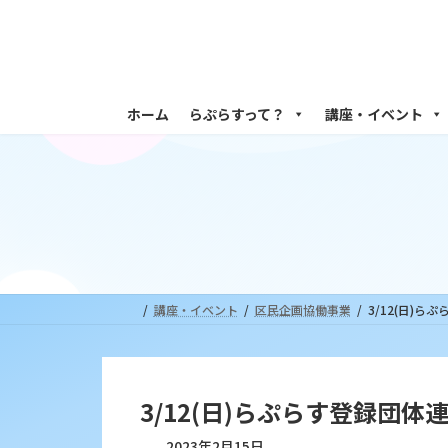
コ
ナ
ン
ビ
テ
ゲ
ン
ー
ツ
シ
ホーム
らぷらすって？
講座・イベント
へ
ョ
ス
ン
キ
に
ッ
移
プ
動
講座・イベント
区民企画協働事業
3/12(日)
3/12(日)らぷらす登録団
2023年2月15日