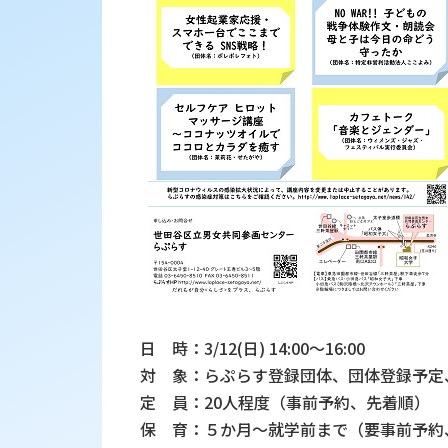
日 時：3/12(日) 14:00～16:00
対 象：らぷらす登録団体、団体登録予定
定 員：20人程度（事前予約、先着順）
保 育：５か月～就学前まで（要事前予約