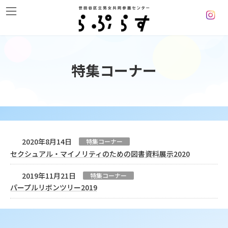
コ
ナ
ン
ビ
テ
ゲ
ン
ー
ツ
シ
へ
ョ
特集コーナー
ス
ン
キ
に
ッ
移
プ
動
2020年8月14日
特集コーナー
セクシュアル・マイノリティのための図書資料展示2020
2019年11月21日
特集コーナー
パープルリボンツリー2019