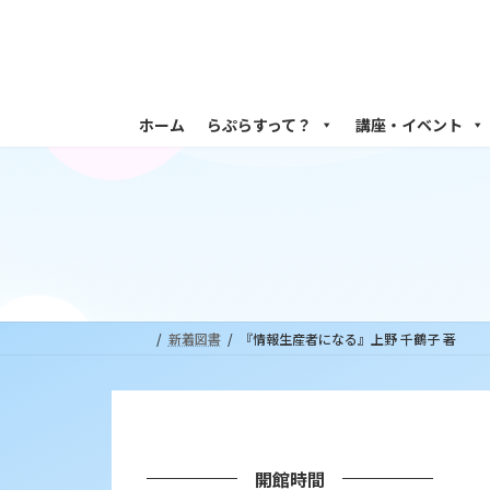
コ
ナ
ン
ビ
テ
ゲ
ン
ー
ツ
シ
ホーム
らぷらすって？
講座・イベント
へ
ョ
ス
ン
キ
に
ッ
移
プ
動
新着図書
『情報生産者になる』上野 千鶴子 著
開館時間