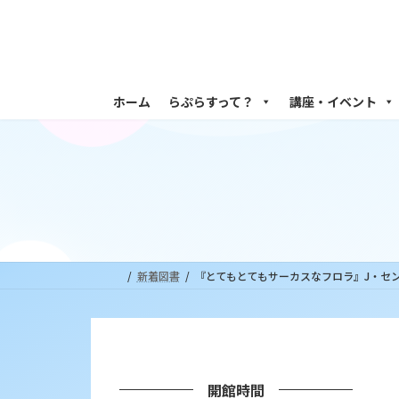
コ
ナ
ン
ビ
テ
ゲ
ン
ー
ツ
シ
ホーム
らぷらすって？
講座・イベント
へ
ョ
ス
ン
キ
に
ッ
移
プ
動
新着図書
『とてもとてもサーカスなフロラ』J・センダ
開館時間