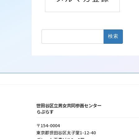
検
索:
世田谷区立男女共同参画センター
らぷらす
〒154-0004
東京都世⽥⾕区太⼦堂1-12-40