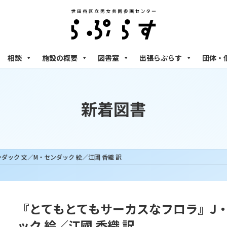
相談
施設の概要
図書室
出張らぷらす
団体・
新着図書
ック 文／M・センダック 絵／江國 香織 訳
『とてもとてもサーカスなフロラ』J・
ック 絵／江國 香織 訳