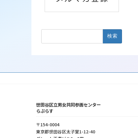
検
索:
世田谷区立男女共同参画センター
らぷらす
〒154-0004
東京都世⽥⾕区太⼦堂1-12-40