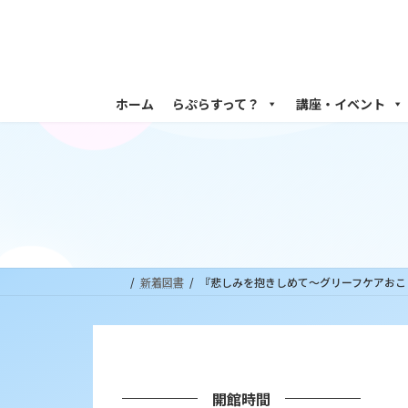
コ
ナ
ン
ビ
テ
ゲ
ン
ー
ツ
シ
ホーム
らぷらすって？
講座・イベント
へ
ョ
ス
ン
キ
に
ッ
移
プ
動
新着図書
『悲しみを抱きしめて～グリーフケアおこ
開館時間