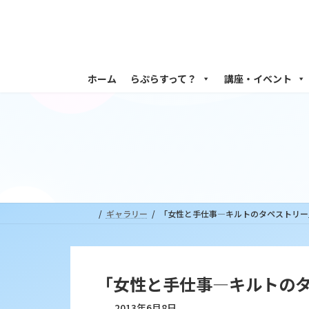
コ
ナ
ン
ビ
テ
ゲ
ン
ー
ツ
シ
ホーム
らぷらすって？
講座・イベント
へ
ョ
ス
ン
キ
に
ッ
移
プ
動
ギャラリー
「女性と手仕事―キルトのタペストリー
「女性と手仕事―キルトの
2013年6月8日