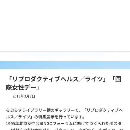
コ
ナ
ン
ビ
テ
ゲ
ン
ー
ツ
シ
へ
ョ
ギャラリー
ス
ン
キ
に
ッ
移
プ
動
「リプロダクティブヘルス／ライツ」「国
際女性デー」
2018年3月8日
らぷらすライブラリー横のギャラリーで、「リプロダクティブヘ
ルス／ライツ」の特集展示を行っています。
1995年北京女性会議NGOフォーラムに向けてつくられたポスタ
ーや地域に住む女性グループネットワークがつくったポスターな