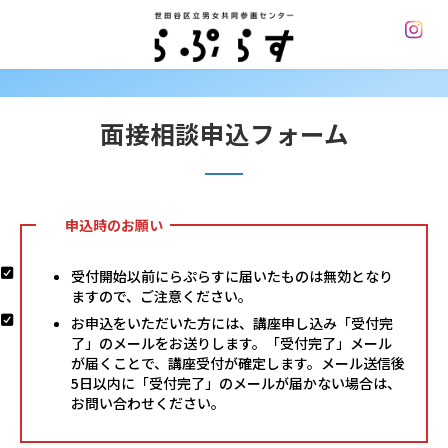
コ
ナ
ン
ビ
テ
ゲ
ン
ー
ツ
シ
へ
ョ
面接相談申込フォーム
ス
ン
キ
に
ッ
移
プ
動
申込時のお願い
受付開始以前にらぷらすに届いたものは無効となり
ますので、ご注意ください。
お申込をいただいた方には、講座申し込み「受付完
了」のメールをお送りします。「受付完了」メール
が届くことで、講座受付が確定します。メール送信後
5日以内に「受付完了」のメールが届かない場合は、
お問い合わせください。