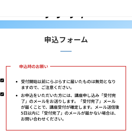
コ
ナ
ン
ビ
テ
ゲ
ン
ー
ツ
シ
へ
ョ
申込フォーム
ス
ン
キ
に
ッ
移
プ
動
申込時のお願い
受付開始以前にらぷらすに届いたものは無効となり
ますので、ご注意ください。
お申込をいただいた方には、講座申し込み「受付完
了」のメールをお送りします。「受付完了」メール
が届くことで、講座受付が確定します。メール送信後
5日以内に「受付完了」のメールが届かない場合は、
お問い合わせください。