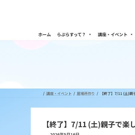
コ
ナ
ン
ビ
テ
ゲ
ン
ー
ツ
シ
ホーム
らぷらすって？
講座・イベント
へ
ョ
ス
ン
キ
に
ッ
移
プ
動
講座・イベント
居場所作り
【終了】7/11 (
【終了】7/11 (土)親子
2026年5月16日