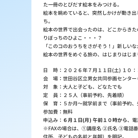
た
一冊のとびだす絵本をみつける。
絵本を眺めていると、突然しかけが動き出
ち。
絵本の世界で出会ったのは、どこからきた
りぼっちのひよこ・・・？
「このコのおうちをさがそう！」新しいな
絵本の世界をめぐる旅の、はじまりはじま
日 時：２０２６年７月１１日(土) １０
会 場：世田谷区立男女共同参画センター
対 象：大人と子ども、どなたでも
定 員：２５人（事前予約、先着順）
保 育：５か月～就学前まで（事前予約、
参加費：無料
申込み：
６月１日(月) 午前１０時から
、電
※FAXの場合は、①講座名 ②氏名 ③電
住所、子どもの名前と年齢）を明記。