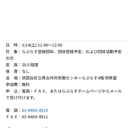
2025年度らぷらす区民企画協働事業に採択されたグループ・団
体の報告会を同時開催いたします。報告会の後は、交流タイムを
設けます。
世田谷での活動を広げるために、団体活動している方も、これか
ら団体活動を始めてみたい方も、ぜひご参加ください。
日 時：3/14(土) 11:00～12:00
対 象：らぷらす登録団体、団体登録予定、および団体活動予定
の方
定 員：20人程度
保 育：なし
会 場：世田谷区立男女共同参画センターらぷらす4階 研修室
参加費：無料
申 込：電話・ＦＡＸ、またはらぷらすホームページからメール
で受け付けます。
電 話：
03-6450-8510
ＦＡＸ：03-6450-8511