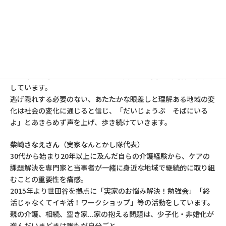
佐光正子さん
（NPO法人コミュニティ・ネットワーク・ウェーブ
理事長）
25年前DVで家を出てすべての人間関係を断ち、行き場がなかっ
た私は、地域活動をする団体コミュニティ・ネットワーク・ウェ
ーブに助けられました。
地域とつながり地域で生きのびた体験から、困難を抱えた女性た
ちの尊厳を守り、生きることを面で支える中長期的支援の活動を
しています。
逃げ隠れする必要のない、あたたかな眼差しと理解ある地域の変
化は社会の変化に通じると信じ、「だいじょうぶ そばにいる
よ」とあきらめず声を上げ、歩き続けていきます。
柴崎さなえさん
（実家なんとかし隊代表）
30代から始まり20年以上に及んだ自らの介護経験から、ケアの
課題解決を専門家と当事者が一緒に身近な地域で継続的に取り組
むことの重要性を痛感。
2015年より世田谷を拠点に「実家のお悩み解決！勉強会」「終
活じゃなくてイキ活！ワークショップ」等の活動をしています。
親の介護、相続、空き家...家の抱える問題は、少子化・非婚化が
進んだいまどきは誰もが自分ごと。