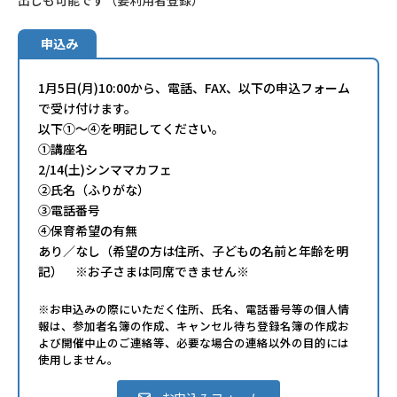
出しも可能です（要利用者登録）
申込み
1月5日(月)10:00から、電話、FAX、以下の申込フォーム
で受け付けます。
以下①～④を明記してください。
①講座名
2/14(土)シンママカフェ
②氏名（ふりがな）
③電話番号
④保育希望の有無
あり／なし（希望の方は住所、子どもの名前と年齢を明
記） ※お子さまは同席できません※
※お申込みの際にいただく住所、氏名、電話番号等の個人情
報は、参加者名簿の作成、キャンセル待ち登録名簿の作成お
よび開催中止のご連絡等、必要な場合の連絡以外の目的には
使用しません。