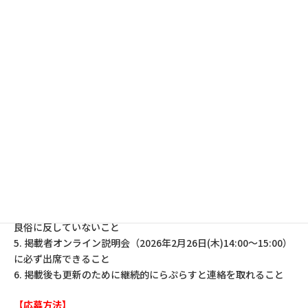
● 事業紹介・メッセージ（20字以上から200字以内まで）
● ホームページ等のURL
（ホームページ、SNS、ブログ、オンラインショップ等、
必ず連絡先・問い合わせ先が記入されたサイトを含むこと）
● 写真2点まで（商品、人物、ロゴなど自由）
● PR 動画（あれば）
【掲載条件】
1. 女性が事業活動の主体であること
2. 世田谷区内で事業活動しており、活動の拠点を世田谷区内にお
いていること
3. すでに事業を始めており、ホームページ・ブログ・SNS等を開
設していること
4. 政治・宗教・勧誘を目的としないこと、また法律を遵守し公序
良俗に反していないこと
5. 掲載者オンライン説明会（2026年2月26日(木)14:00～15:00）
に必ず出席できること
6. 掲載後も更新のために継続的にらぷらすと連絡を取れること
【応募方法】