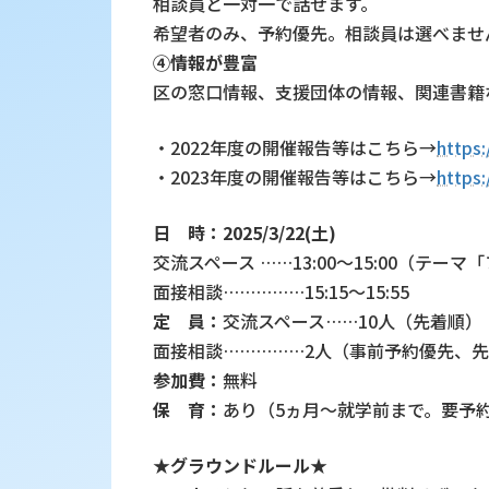
相談員と一対一で話せます。
希望者のみ、予約優先。相談員は選べませ
④情報が豊富
区の窓口情報、支援団体の情報、関連書籍
・2022年度の開催報告等はこちら→
https:
・2023年度の開催報告等はこちら→
https:
日 時：2025/3/22(土)
交流スペース ……13:00～15:00（テー
面接相談……………15:15～15:55
定 員：
交流スペース……10人（先着順）
面接相談……………2人（事前予約優先、
参加費：
無料
保 育：
あり（5ヵ月～就学前まで。要予
★グラウンドルール★