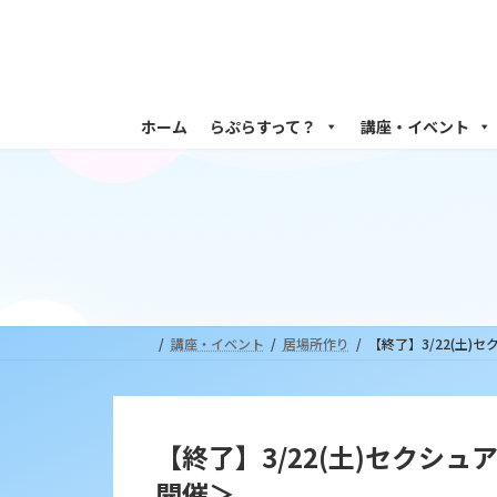
コ
ナ
ン
ビ
テ
ゲ
ン
ー
ツ
シ
ホーム
らぷらすって？
講座・イベント
へ
ョ
ス
ン
キ
に
ッ
移
プ
動
講座・イベント
居場所作り
【終了】3/22(土
【終了】3/22(土)セク
開催＞