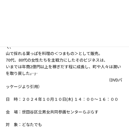
『人生、いろどり』
日本／2012年
――町の危機に立ち上がれ！女性達の活躍と友情を描く温まる感動の
実話。
「典型的な過疎地である徳島県・上勝町。不況に苦しむその町
で、
山で採れる葉っぱを料理の＜つまもの＞として販売。
70代、80代の女性たちを主戦力にしたそのビジネスは、
いまでは年商2億円以上を稼ぎだす程に成長し、町や人々は潤い
を取り戻した――。」
（DVDパ
ッケージより引用）
日 時：２０２４年１０月１０日(木) １４：００～１６：００
会 場：世田谷区立男女共同参画センターらぷらす
対 象：どなたでも