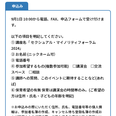
申込み
9月1日 10:00から電話、FAX、申込フォームで受け付けま
す。
以下の項目を明記してください。
① 講座名「 セクシュアル・マイノリティフォーラム
2024」
② お名前 (ニックネーム可）
③ 電話番号
④ 参加希望するもの(複数参加可能) □講演会 □交流
スペース □相談
⑤ 講師への質問、このイベントに期待することなど(あれ
ば)
⑥ 保育希望の有無 保育は講演会の時間帯のみ。(ご希望の
方は住所・氏名・子どもの年齢を明記)
※お申込みの際にいただく住所、氏名、電話番号等の個人情
報は、参加者名簿の作成、キャンセル待ち登録名簿の作成お