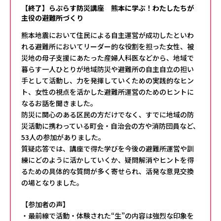
【終了】らぷらす防災講座 熊本に学ぶ！わたしたちが
主役の避難所づくり
熊本地震において住民による自主運営が成功したといわ
れる避難所においてリーダー的な役割を担った女性、被
災地の母子支援にあたった産婦人科医などから、地域で
暮らす一人ひとりが地域防災や避難所の自主自立の担い
手として活動し、力を発揮していくための実践的なヒン
ト、女性の視点を活かした避難所運営のためのヒントに
なるお話を聞きました。
防災に関心のある区民の方だけでなく、すでに地域の防
災活動に携わっている町会・自治会の方や消防団員など、
53人の参加がありました。
質疑応答では、講座で得た学びを今後の避難所運営や訓
練にどのように活かしていくか、疑問解消やヒントを得
るための具体的な質問が多く寄せられ、活発な意見交換
の場となりました。
【参加者の声】
・最前線で活動・体験された“生”の内容は強烈な印象を