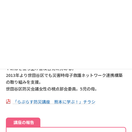
2016年4月に発生した熊本地震の際には、指定避難所である益城
中央小学校体育館で、"主役はわたしたち～明るく楽しい避難所
きままに～"をモットーに、自主運営に向けて活動開始。避難者
自身が快適になれるアイディアをいかした運営で、避難所のモデ
ルケースを目指す取り組みを実施。
現在も、地域の復興のために活動中。
吉田穂波
（国立保健医療科学院 主任研究官）
東日本大震災において、産婦人科医として妊産婦と乳幼児のケア
を支援する活動に従事。その後、全国各地で災害時母子救護事業
や研修を立ち上げ普及啓発に努める。
2013年より世田谷区でも災害時母子救護ネットワーク連携構築
の取り組みを支援。
世田谷区防災会議女性の視点部会委員。5児の母。
「らぷらす防災講座 熊本に学ぶ！」チラシ
講座の報告