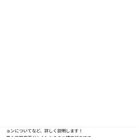
まから、事業企画案を広く募集します。
審査を経て採択された企画案は、グループ・団体とらぷらすと協
働で実施します。
今回は、らぷらすと初めて協働するグループ・団体や活動実績の
少ないグループ・団体にも積極的にご応募いただけるよう、「チ
ャレンジ部門」（対象：団体設立５年未満で、今までらぷらすと
協働したことのないグループ・団体）を新設しました。
事業企画案の募集に先立ち、よくわかる応募説明会を開催しま
す。
区民企画協働事業の応募には、原則として、本説明会への出席が
必要です。
応募説明会
事業の趣旨、応募用紙の書き方、書類審査・公開プレゼンテーシ
ョンについてなど、詳しく説明します！