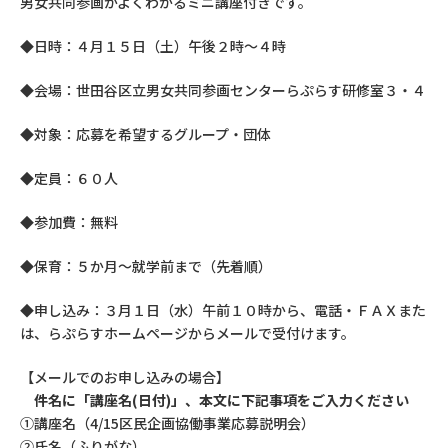
男女共同参画がよくわかるミニ講座付きです。
◆日時：４月１５日（土）午後２時～４時
◆会場：世田谷区立男女共同参画センターらぷらす研修室３・４
◆対象：応募を希望するグループ・団体
◆定員：６０人
◆参加費：無料
◆保育：５か月～就学前まで（先着順）
◆申し込み：３月１日（水）午前１０時から、電話・ＦＡＸまた
は、らぷらすホームページからメールで受付けます。
【メールでのお申し込みの場合】
件名に「講座名(日付)」、本文に下記事項をご入力ください
①講座名（
4/15区民企画協働事業応募説明会
）
②氏名（ふりがな）