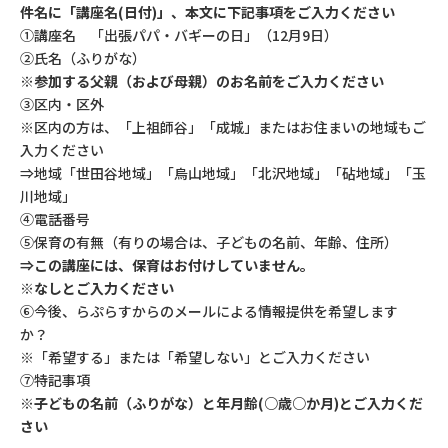
件名に「講座名(日付)」、本文に下記事項をご入力ください
①講座名 「出張パパ・バギーの日」（12月9日）
②氏名（ふりがな）
※参加する父親（および母親）のお名前をご入力ください
③区内・区外
※区内の方は、「上祖師谷」「成城」またはお住まいの地域もご
入力ください
⇒地域「世田谷地域」「烏山地域」「北沢地域」「砧地域」「玉
川地域」
④電話番号
⑤保育の有無（有りの場合は、子どもの名前、年齢、住所）
⇒この講座には、保育はお付けしていません。
※なしとご入力ください
⑥今後、らぷらすからのメールによる情報提供を希望します
か？
※「希望する」または「希望しない」とご入力ください
⑦特記事項
※子どもの名前（ふりがな）と年月齢(○歳○か月)とご入力くだ
さい