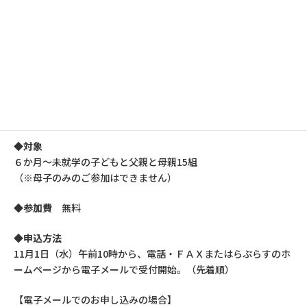
①父と子の手あそび・歌あそび
②ママたちのしゃべり場
◆講師
劇団みるき～うぇい
http://milkyway.bambina.jp/
越川小枝子
（昭和女子大学附属昭和こども園園長）
◆対象
６か月～未就学の子どもと父親と母親15組
（※母子のみのご参加はできません）
◆参加費
無料
◆申込方法
11月1日（水）午前10時から、電話・ＦＡＸまたはらぷらすのホ
ームページから電子メールで受付開始。（先着順）
【電子メールでのお申し込みの場合】