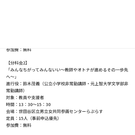
進行役：大賀一樹（臨床心理士（LGBTQ当事者）・NPO法人共
生社会をつくるセクシュアル・マイノリティ支援全国ネットワー
ク理事・東京都公立学校スクールカウンセラー）
対象：LGBTQ当事者（かもしれない方も含む）、主に若者
時間：13：30～15：30
会場：世田谷区立男立女共同参画センターらぷらす
定員：15人（事前申込優先）
参加費：無料
【分科会2】
「みんなちがってみんないい～教師やオトナが進めるその一歩先
へ～」
進行役：鈴木茂義（公立小学校非常勤講師・元上智大学文学部非
常勤講師）
対象：教員や支援者
時間：13：30～15：30
会場：世田谷区立男立女共同参画センターらぷらす
定員：15人（事前申込優先）
参加費：無料