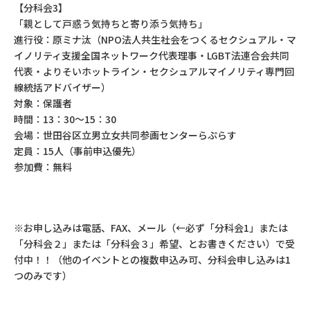
【分科会3】
「親として戸惑う気持ちと寄り添う気持ち」
進行役：原ミナ汰（NPO法人共生社会をつくるセクシュアル・マ
イノリティ支援全国ネットワーク代表理事・LGBT法連合会共同
代表・よりそいホットライン・セクシュアルマイノリティ専門回
線統括アドバイザー）
対象：保護者
時間：13：30～15：30
会場：世田谷区立男立女共同参画センターらぷらす
定員：15人（事前申込優先）
参加費：無料
※お申し込みは電話、FAX、メール（←必ず「分科会1」または
「分科会２」または「分科会３」希望、とお書きください）で受
付中！！（他のイベントとの複数申込み可、分科会申し込みは1
つのみです）