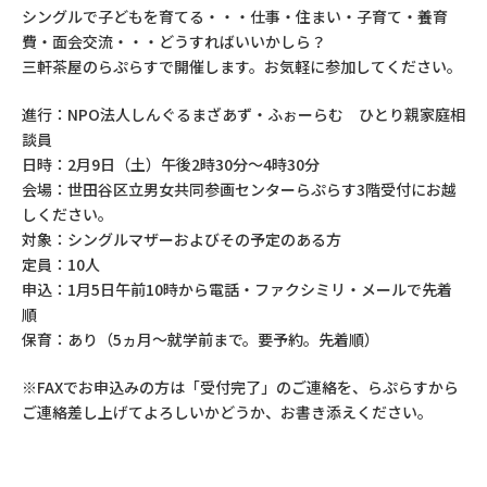
シングルで子どもを育てる・・・仕事・住まい・子育て・養育
費・面会交流・・・どうすればいいかしら？
三軒茶屋のらぷらすで開催します。お気軽に参加してください。
進行：NPO法人しんぐるまざあず・ふぉーらむ ひとり親家庭相
談員
日時：2月9日（土）午後2時30分～4時30分
会場：世田谷区立男女共同参画センターらぷらす3階受付にお越
しください。
対象：シングルマザーおよびその予定のある方
定員：10人
申込：1月5日午前10時から電話・ファクシミリ・メールで先着
順
保育：あり（5ヵ月～就学前まで。要予約。先着順）
※FAXでお申込みの方は「受付完了」のご連絡を、らぷらすから
ご連絡差し上げてよろしいかどうか、お書き添えください。