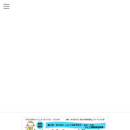
コ
ナ
ン
ビ
テ
ゲ
ン
ー
ツ
シ
へ
ョ
講座・イベント
ス
ン
キ
に
ッ
移
プ
動
【終了】2/9（土）シングルマザーのほっ
とサロン～グループ相談会inらぷらす
2018年12月25日
保育あり