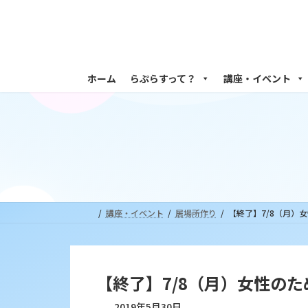
コ
ナ
ン
ビ
テ
ゲ
ン
ー
ツ
シ
ホーム
らぷらすって？
講座・イベント
へ
ョ
ス
ン
キ
に
ッ
移
プ
動
講座・イベント
居場所作り
【終了】7/8（月）
【終了】7/8（月）女性の
2019年5月30日