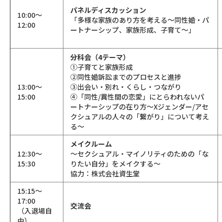
パネルディスカッション
10:00～
「多様な家族のあり方を考える～同性婚・パ
12:00
ートナーシップ、家族形成、子育て～」
分科会（4テーマ）
➀子育てと家族形成
➁同性婚訴訟までのプロセスと進捗
13:00～
➂出会い・別れ・くらし・つながり
15:00
➃「同性/異性間の恋愛」にとらわれないパ
ートナーシップの在り方～Xジェンダー/アセ
クシュアルの人々の「繋がり」について考え
る～
メイクルーム
12:30～
～セクシュアル・マイノリティのための「な
15:30
りたい自分」をメイクする～
協力：株式会社資生堂
15:15～
17:00
交流会
（入退場自
由）