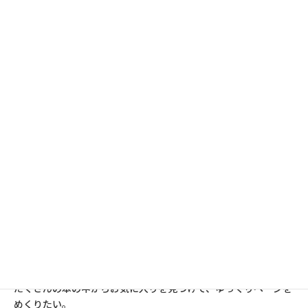
たくさんの本の中からお気に入りを見つけて、ゆっくりページを
めくりたい。