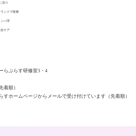
に亘り
ンランドで医療
リンパ浮
統合ケア
ーらぷらす研修室
3
・
4
先着順）
らすホームページからメールで受け付けています（先着順）