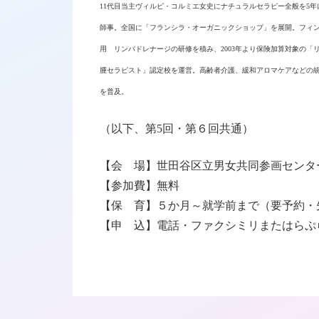
11代目当主ヴィルピ・コルミエ女史にナチュラルセラピー全般を5年
師事。全国に「フランシラ・オーガニックショップ」を展開。フィ
用 リンパドレナージの研修を積み、2003年より保険加算対象の「
腫セラピスト」認定校を運営。高齢者介護、緩和アロマケアなどの
を普及。
（以下、
第5回・第６回共通）
【会 場】世田谷区立男女共同参画センタ
【参加費】無料
【保 育】５か月～就学前まで（要予約・
【申 込】
電話・ファクシミリまたはらぷ