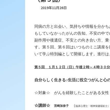
2019年11月26日
同病の方と出会い、気持ちや情報を分かち
もしていなかったがんの告知、不安の中で
副作用や後遺症、不安との向き合い方、乗
す。
第５回、第６回はいつものミニ講座を
いて学ぶ特別編として開催します。進行は
第５回 １
月１２
日（日）午後２
時～４
時３０
自分らしく生きる♪生活に役立つがんと心
☆対象☆ がんを経験したことがある女性
☆講師☆
（
宮崎加奈子
臨床心理士・精神保健福祉士