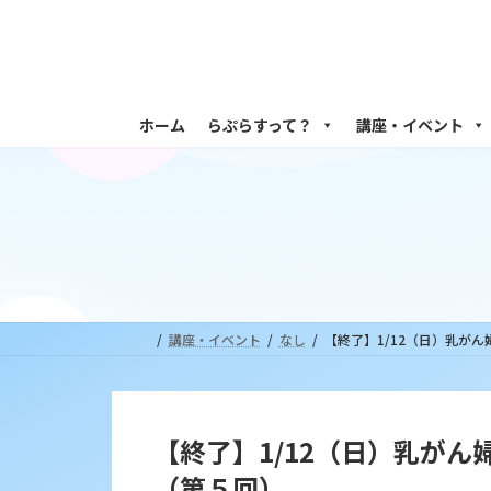
コ
ナ
ン
ビ
テ
ゲ
ン
ー
ツ
シ
ホーム
らぷらすって？
講座・イベント
へ
ョ
ス
ン
キ
に
ッ
移
プ
動
講座・イベント
なし
【終了】1/12（日）乳が
【終了】1/12（日）乳が
（第５回）