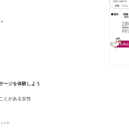
て
」を
し
サージを体験しよう
ことがある女性
ランシラ