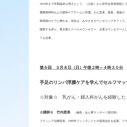
2016年まで常勤臨床心理士
として、（公財）がん研究会有明病院に
腫
瘍精神科および緩和ケアチームに所属。がん患者、家族、遺族の
精神面のケアに携わる。現在は「みやざきカウンセリングオフィス
開業する傍ら、東京都スクールカウンセラー、企業カウンセラーと
ても従事。
第６回 ３
月８
日（日）午後２
時～４
時３０
分
手足のリンパ浮腫ケアを学んでセルフマッ
☆対象☆
乳がん・婦人科がんを経験した
☆講師☆ 竹内恵美
（
鍼灸・あん摩マッサージ指圧師）
フランシア治療院長。
1989年フィンランドとの貿易会社を起業。フ