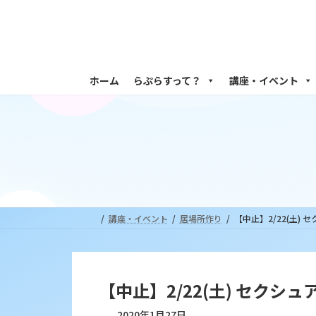
コ
ナ
ン
ビ
テ
ゲ
ン
ー
ツ
シ
ホーム
らぷらすって？
講座・イベント
へ
ョ
ス
ン
キ
に
ッ
移
プ
動
講座・イベント
居場所作り
【中止】2/22(土
【中止】2/22(土) セク
2020年1月27日