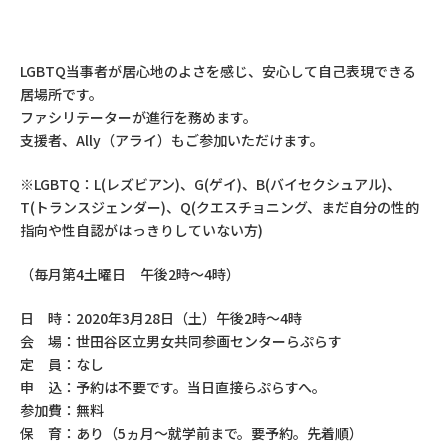
LGBTQ当事者が居心地のよさを感じ、安心して自己表現できる
居場所です。
ファシリテーターが進行を務めます。
支援者、Ally（アライ）もご参加いただけます。
※LGBTQ：L(レズビアン)、G(ゲイ)、B(バイセクシュアル)、
T(トランスジェンダー)、Q(クエスチョニング、まだ自分の性的
指向や性自認がはっきりしていない方)
（毎月第4土曜日 午後2時～4時）
日 時：2020年3月28日（土）午後2時～4時
会 場：世田谷区立男女共同参画センターらぷらす
定 員：なし
申 込：予約は不要です。当日直接らぷらすへ。
参加費：無料
保 育：あり（5ヵ月～就学前まで。要予約。先着順）