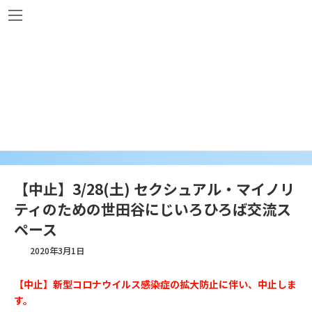
コ
ナ
ン
ビ
テ
ゲ
ン
ー
ツ
シ
へ
ョ
講座・イベント
ス
ン
キ
に
ッ
移
プ
動
【中止】3/28(土) セクシュアル・マイノリ
ティのための世田谷にじいろひろば交流ス
ペース
2020年3月1日
【中止】
新型コロナウイルス感染症の拡大防止に伴い、中止しま
す。