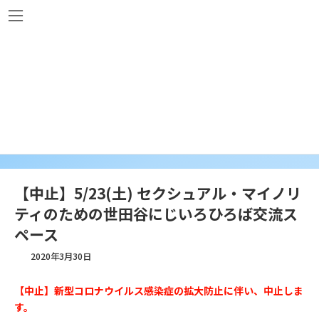
コ
ナ
ン
ビ
テ
ゲ
ン
ー
ツ
シ
へ
ョ
講座・イベント
ス
ン
キ
に
ッ
移
プ
動
【中止】5/23(土) セクシュアル・マイノリ
ティのための世田谷にじいろひろば交流ス
ペース
2020年3月30日
【中止】新型コロナウイルス感染症の拡大防止に伴い、中止しま
す。