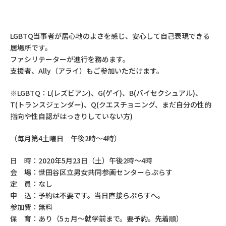
LGBTQ当事者が居心地のよさを感じ、安心して自己表現できる
居場所です。
ファシリテーターが進行を務めます。
支援者、Ally（アライ）もご参加いただけます。
※LGBTQ：L(レズビアン)、G(ゲイ)、B(バイセクシュアル)、
T(トランスジェンダー)、Q(クエスチョニング、まだ自分の性的
指向や性自認がはっきりしていない方)
（毎月第4土曜日 午後2時～4時）
日 時：2020年5月23日（土）午後2時～4時
会 場：世田谷区立男女共同参画センターらぷらす
定 員：なし
申 込：予約は不要です。当日直接らぷらすへ。
参加費：無料
保 育：あり（5ヵ月～就学前まで。要予約。先着順）