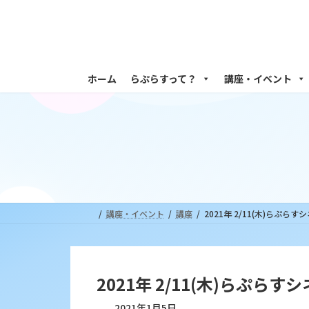
コ
ナ
ン
ビ
テ
ゲ
ン
ー
ツ
シ
ホーム
らぷらすって？
講座・イベント
へ
ョ
ス
ン
キ
に
ッ
移
プ
動
講座・イベント
講座
2021年 2/11(木)ら
2021年 2/11(木)らぷ
2021年1月5日