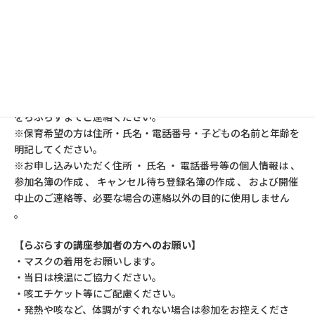
保 育：あり（5ヵ月～就学前まで。要予約。先着順）
申 込：7/1午前10時から電話、FAX、らぷらすHPからメールで
受け付けます。
①講座名「にじいろひろば交流スペース」
②ニックネーム（本名は不要です）
③ご連絡先（電話番号）
④保育希望の有無
をらぷらすまでご連絡ください。
※保育希望の方は住所・氏名・電話番号・子どもの名前と年齢を
明記してください。
※お申し込みいただく住所 ・ 氏名 ・ 電話番号等の個人情報は 、
参加名簿の作成 、 キャンセル待ち登録名簿の作成 、 および開催
中止のご連絡等、必要な場合の連絡以外の目的に使用しません
。
【らぷらすの講座参加者の方へのお願い】
・マスクの着用をお願いします。
・当日は検温にご協力ください。
・咳エチケット等にご配慮ください。
・発熱や咳など、体調がすぐれない場合は参加をお控えくださ