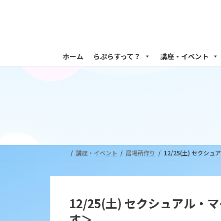
コ
ナ
ン
ビ
テ
ゲ
ン
ー
ツ
シ
ホーム
らぷらすって？
講座・イベント
へ
ョ
ス
ン
キ
に
ッ
移
プ
動
講座・イベント
居場所作り
12/25(土) セ
12/25(土) セクシュア
す＞