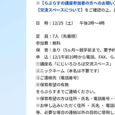
※
【らぷらすの講座参加者の方へのお願い
【交流スペースについて】
をご確認の上、
日 時：12/25（土） 午後2時～4時
定 員：7人（先着順）
参加費：無料
保 育：あり（5ヵ月～就学前まで。要予
申 込：12/1午前10時から電話、FAX
①講座名「にじいろひろば交流スペース」
②ニックネーム（本名は不要です）
③ご連絡先（電話番号）
④保育希望の有無
をらぷらすまでご連絡ください。
※保育希望の方は住所・氏名・電話番号・
※お申し込みいただく住所 ・ 氏名 ・ 電
等、必要な場合の連絡以外の目的に使用し