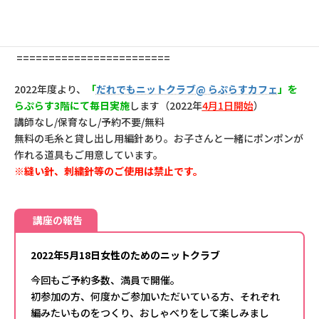
ました。
http://www.laplace-setagaya.net/hiroba/messe/
========================
2022年度より、
「
だれでもニットクラブ@ らぷらすカフェ
」を
らぷらす3階にて毎日実施
します（2022年
4月1日開始
）
講師なし/保育なし/予約不要/無料
無料の毛糸と貸し出し用編針あり。お子さんと一緒にポンポンが
作れる道具もご用意しています。
※縫い針、刺繍針等のご使用は禁止です。
講座の報告
2022年5月18日女性のためのニットクラブ
今回もご予約多数、満員で開催。
初参加の方、何度かご参加いただいている方、それぞれ
編みたいものをつくり、おしゃべりをして楽しみまし