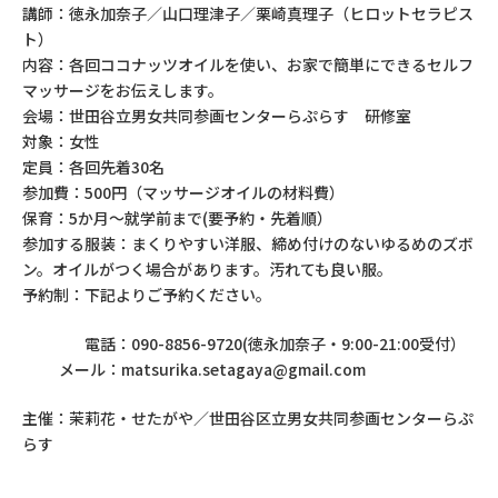
講師：徳永加奈子／山口理津子／栗崎真理子（ヒロットセラピス
ト）
内容：各回ココナッツオイルを使い、お家で簡単にできるセルフ
マッサージをお伝えします。
会場：世田谷立男女共同参画センターらぷらす 研修室
対象：女性
定員：各回先着30名
参加費：500円（マッサージオイルの材料費）
保育：5か月～就学前まで(要予約・先着順）
参加する服装：まくりやすい洋服、締め付けのないゆるめのズボ
ン。オイルがつく場合があります。汚れても良い服。
予約制：下記よりご予約ください。
電話：090-8856-9720(徳永加奈子・9:00-21:00受付）
メール：matsurika.setagaya@gmail.com
主催：茉莉花・せたがや／世田谷区立男女共同参画センターらぷ
らす