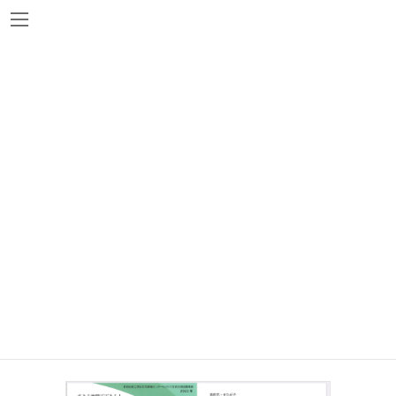
コ
ナ
ン
ビ
テ
ゲ
ン
ー
ツ
シ
へ
ョ
講座・イベント
ス
ン
キ
に
ッ
移
プ
動
9/18、10/16、11/20 すきま時間ででき
る！部位別セルフケアマッサージを学ぶ
《区民協働企画》
2022年8月1日
保育あり