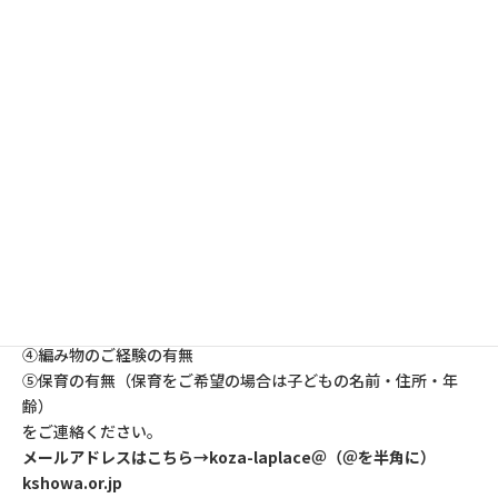
対象：女性
定員：12人（事前予約制）
保育：あり（要予約、先着順）
講師：齋藤美樹さん（sora no mori主宰）
申込：2月1日（木）10:00から、電話・FAX、またはメールで受
け付けます。
①講座名「女性のためのニットクラブ」
②氏名
③電話番号
④編み物のご経験の有無
⑤保育の有無（保育をご希望の場合は子どもの名前・住所・年
齢）
をご連絡ください。
メールアドレスはこちら→koza-laplace＠（＠を半角に）
kshowa.or.jp