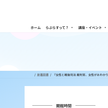
コ
ナ
ン
ビ
テ
ゲ
ン
ー
ツ
シ
ホーム
らぷらすって？
講座・イベント
へ
ョ
ス
ン
キ
に
ッ
移
プ
動
新着図書
『女性と戦後司法 裁判官、女性がおわかり
開館時間