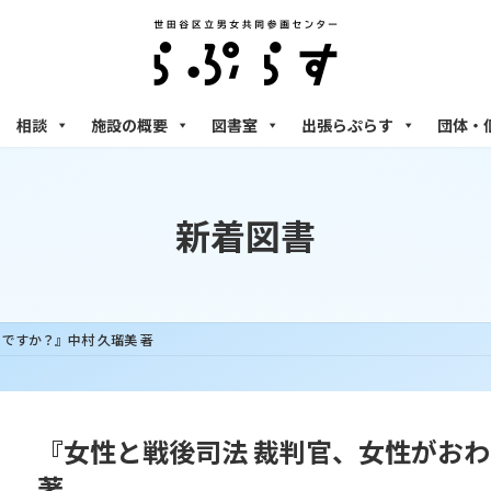
相談
施設の概要
図書室
出張らぷらす
団体・
新着図書
ですか？』中村 久瑠美 著
『女性と戦後司法 裁判官、女性がおわ
著