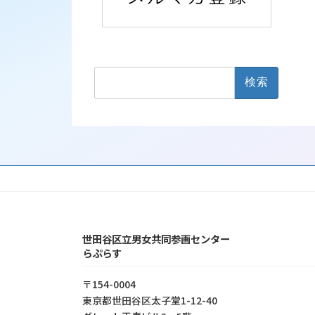
検
索:
世田谷区立男女共同参画センター
らぷらす
〒154-0004
東京都世⽥⾕区太⼦堂1-12-40